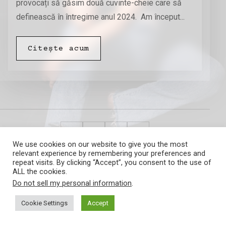
provocați să găsim două cuvinte-cheie care să
definească în întregime anul 2024. Am început...
Citește acum
We use cookies on our website to give you the most
relevant experience by remembering your preferences and
Amalia Barna
repeat visits. By clicking “Accept”, you consent to the use of
ALL the cookies.
Do not sell my personal information
.
Cookie Settings
Accept