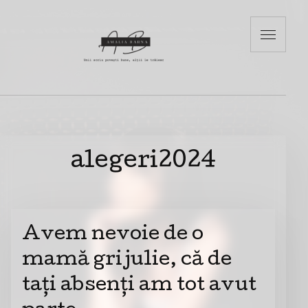
alegeri2024
Avem nevoie de o
mamă grijulie, că de
tați absenți am tot avut