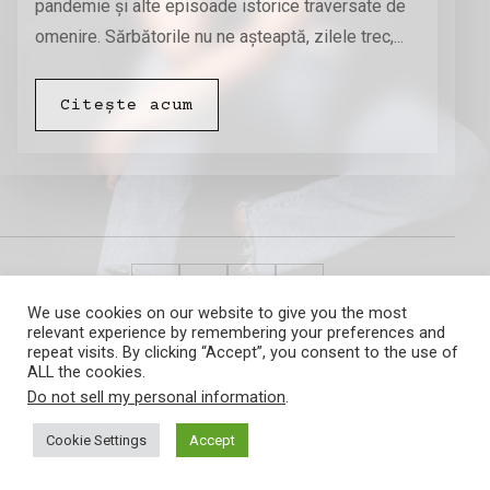
pandemie și alte episoade istorice traversate de
omenire. Sărbătorile nu ne așteaptă, zilele trec,...
Citește acum
We use cookies on our website to give you the most
relevant experience by remembering your preferences and
Amalia Barna
repeat visits. By clicking “Accept”, you consent to the use of
ALL the cookies.
Do not sell my personal information
.
Cookie Settings
Accept