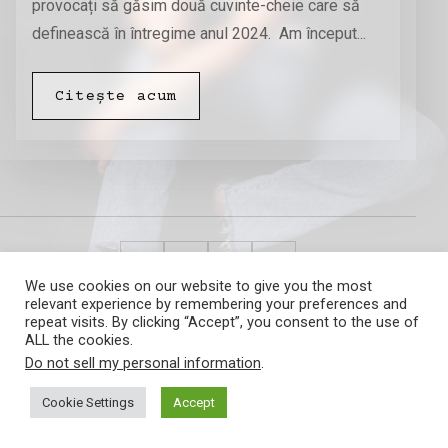
provocați să găsim două cuvinte-cheie care să
definească în întregime anul 2024. Am început...
Citește acum
We use cookies on our website to give you the most
relevant experience by remembering your preferences and
Amalia Barna
repeat visits. By clicking “Accept”, you consent to the use of
ALL the cookies.
Do not sell my personal information
.
Cookie Settings
Accept