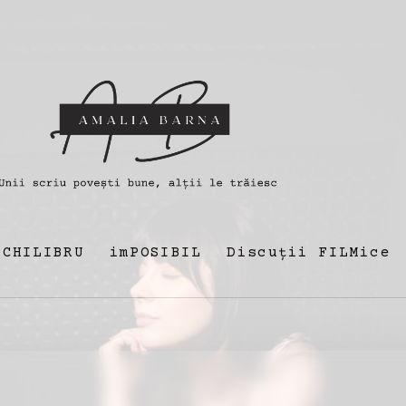
ECHILIBRU
imPOSIBIL
Discuții FILMice