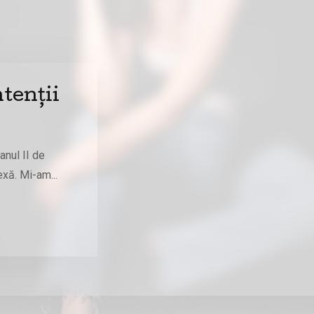
ntenții
anul II de
exă. Mi-am...