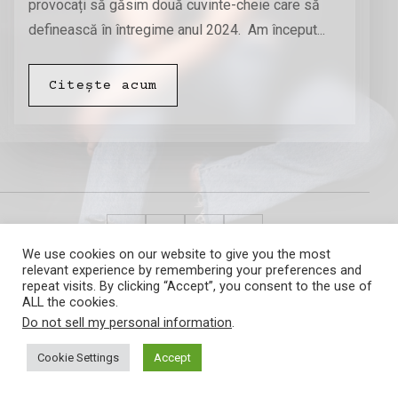
provocați să găsim două cuvinte-cheie care să
definească în întregime anul 2024. Am început...
Citește acum
We use cookies on our website to give you the most
relevant experience by remembering your preferences and
Amalia Barna
repeat visits. By clicking “Accept”, you consent to the use of
ALL the cookies.
Do not sell my personal information
.
Cookie Settings
Accept