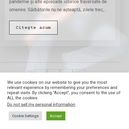
pandemie și alte episoade istorice traversate de
omenire. Sărbătorile nu ne așteaptă, zilele trec,...
Citește acum
We use cookies on our website to give you the most
relevant experience by remembering your preferences and
Amalia Barna
repeat visits. By clicking “Accept”, you consent to the use of
ALL the cookies.
Do not sell my personal information
.
Cookie Settings
Accept