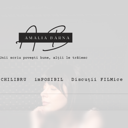
ECHILIBRU
imPOSIBIL
Discuții FILMice