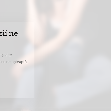
ii ne
 și alte
 nu ne așteaptă,