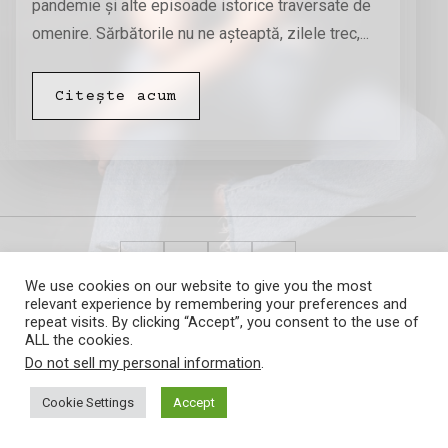
pandemie și alte episoade istorice traversate de
omenire. Sărbătorile nu ne așteaptă, zilele trec,...
Citește acum
We use cookies on our website to give you the most
relevant experience by remembering your preferences and
Amalia Barna
repeat visits. By clicking “Accept”, you consent to the use of
ALL the cookies.
Do not sell my personal information
.
Cookie Settings
Accept