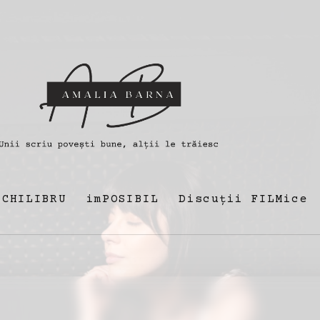
ECHILIBRU
imPOSIBIL
Discuții FILMice