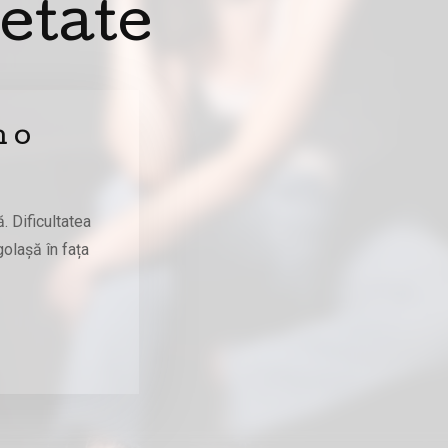
ietate
m o
 Dificultatea
golașă în fața