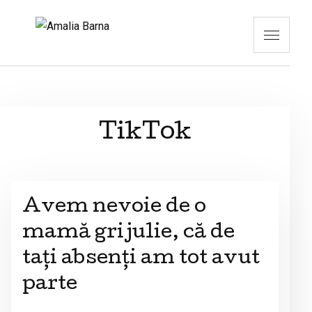
TikTok
Avem nevoie de o
mamă grijulie, că de
tați absenți am tot avut
parte