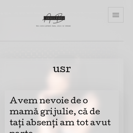
usr
Avem nevoie de o
mamă grijulie, că de
tați absenți am tot avut