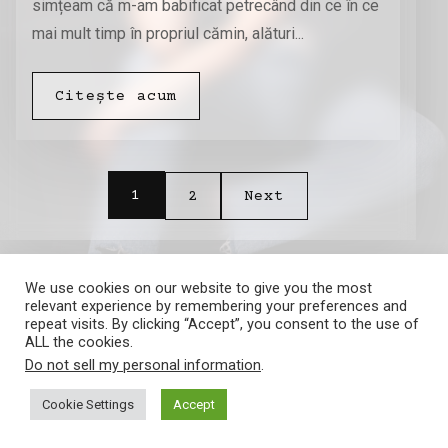
simțeam că m-am babificat petrecând din ce în ce
mai mult timp în propriul cămin, alături...
Citește acum
Posts pagination
1
2
Next
We use cookies on our website to give you the most
relevant experience by remembering your preferences and
repeat visits. By clicking “Accept”, you consent to the use of
ALL the cookies.
Do not sell my personal information
.
Amalia Barna
Cookie Settings
Accept