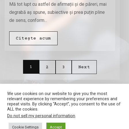
Mă tot lupt cu astfel de afirmații și de păreri, mai
degrabă aș spune, subiective și prea puțin pline
de sens, conform...
Citește acum
Posts pagination
1
2
3
Next
We use cookies on our website to give you the most
relevant experience by remembering your preferences and
repeat visits. By clicking “Accept”, you consent to the use of
ALL the cookies.
Do not sell my personal information
.
Amalia Barna
Cookie Settings
Accept