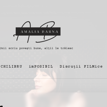
ECHILIBRU
imPOSIBIL
Discuții FILMice