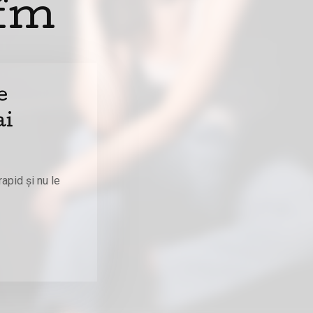
 fm
e
ai
apid și nu le